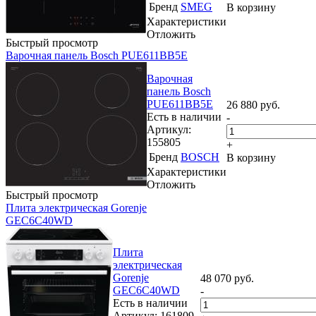
Бренд
SMEG
В корзину
Характеристики
Отложить
Быстрый просмотр
Варочная панель Bosch PUE611BB5E
Варочная
панель Bosch
PUE611BB5E
26 880
руб.
Есть в наличии
-
Артикул:
155805
+
Бренд
BOSCH
В корзину
Характеристики
Отложить
Быстрый просмотр
Плита электрическая Gorenje
GEC6C40WD
Плита
электрическая
Gorenje
48 070
руб.
GEC6C40WD
-
Есть в наличии
Артикул: 161809