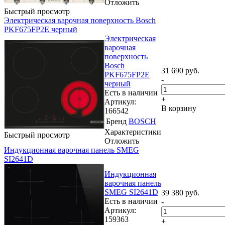
Отложить
Быстрый просмотр
Электрическая варочная поверхность Bosch
PKF675FP2E черный
Электрическая
варочная
поверхность
Bosch
31 690
руб.
PKF675FP2E
-
черный
Есть в наличии
+
Артикул:
В корзину
166542
Бренд
BOSCH
Характеристики
Быстрый просмотр
Отложить
Индукционная варочная панель SMEG
SI2641D
Индукционная
варочная панель
SMEG SI2641D
39 380
руб.
Есть в наличии
-
Артикул:
159363
+