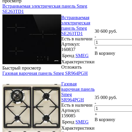
просмотр
Встраиваемая электрическая панель Smeg
SE263TD1
Встраиваемая
электрическая
панель Smeg
30 600
руб.
SE263TD1
-
Есть в наличии
Артикул:
+
160837
В корзину
Бренд
SMEG
Характеристики
Отложить
Быстрый просмотр
Газовая варочная панель Smeg SR964PGH
Газовая
варочная панель
Smeg
35 000
руб.
SR964PGH
-
Есть в наличии
Артикул:
+
159085
В корзину
Бренд
SMEG
Характеристики