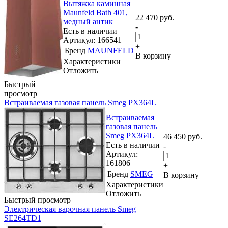
Вытяжка каминная
Maunfeld Bath 401,
22 470
руб.
медный антик
-
Есть в наличии
Артикул: 166541
+
Бренд
MAUNFELD
В корзину
Характеристики
Отложить
Быстрый
просмотр
Встраиваемая газовая панель Smeg PX364L
Встраиваемая
газовая панель
Smeg PX364L
46 450
руб.
Есть в наличии
-
Артикул:
161806
+
Бренд
SMEG
В корзину
Характеристики
Отложить
Быстрый просмотр
Электрическая варочная панель Smeg
SE264TD1