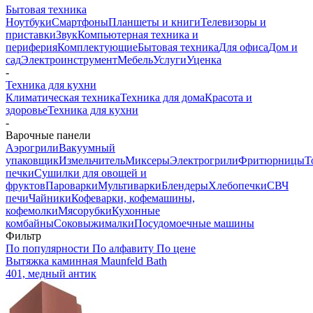
Бытовая техника
Ноутбуки
Смартфоны
Планшеты и книги
Телевизоры и
приставки
Звук
Компьютерная техника и
периферия
Комплектующие
Бытовая техника
Для офиса
Дом и
сад
Электроинструмент
Мебель
Услуги
Уценка
-
Техника для кухни
Климатическая техника
Техника для дома
Красота и
здоровье
Техника для кухни
-
Варочные панели
Аэрогрили
Вакуумный
упаковщик
Измельчитель
Миксеры
Электрогрили
Фритюрницы
Т
печки
Сушилки для овощей и
фруктов
Пароварки
Мультиварки
Блендеры
Хлебопечки
СВЧ
печи
Чайники
Кофеварки, кофемашины,
кофемолки
Мясорубки
Кухонные
комбайны
Соковыжималки
Посудомоечные машины
Фильтр
По популярности
По алфавиту
По цене
Вытяжка каминная Maunfeld Bath
401, медный антик