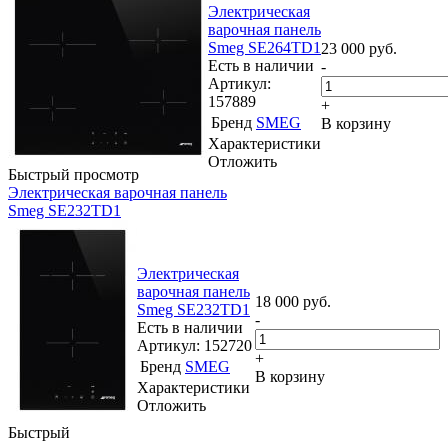
Электрическая
варочная панель
Smeg SE264TD1
23 000
руб.
Есть в наличии
-
Артикул:
157889
+
Бренд
SMEG
В корзину
Характеристики
Отложить
Быстрый просмотр
Электрическая варочная панель
Smeg SE232TD1
Электрическая
варочная панель
18 000
руб.
Smeg SE232TD1
-
Есть в наличии
Артикул: 152720
+
Бренд
SMEG
В корзину
Характеристики
Отложить
Быстрый