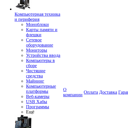
Компьютерная техника
и периферия
Моноблоки
Карты памяти и
флешки
Сетевое
оборудование
Мониторы
Устройства ввода
Компьютеры в
сборе
Чистящие
средства
Майнинг
Компьютерные
О
платформы
Оплата
Доставка
Гара
компании
Веб-камеры
USB Хабы
Программы
Ещё