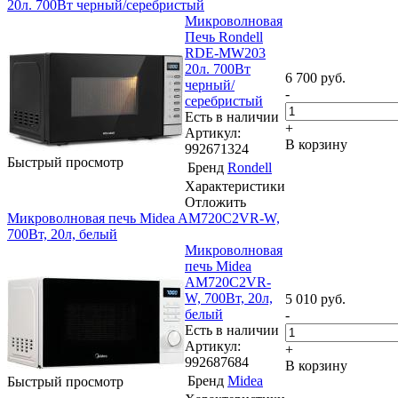
20л. 700Вт черный/серебристый
Микроволновая
Печь Rondell
RDE-MW203
20л. 700Вт
6 700
руб.
черный/
-
серебристый
Есть в наличии
+
Артикул:
В корзину
992671324
Быстрый просмотр
Бренд
Rondell
Характеристики
Отложить
Микроволновая печь Midea AM720C2VR-W,
700Вт, 20л, белый
Микроволновая
печь Midea
AM720C2VR-
W, 700Вт, 20л,
5 010
руб.
белый
-
Есть в наличии
Артикул:
+
992687684
В корзину
Бренд
Midea
Быстрый просмотр