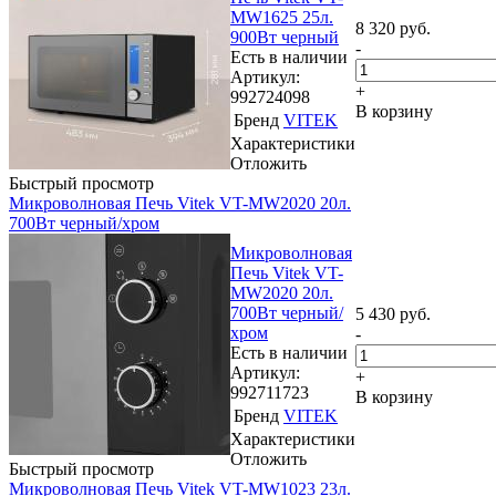
MW1625 25л.
8 320
руб.
900Вт черный
-
Есть в наличии
Артикул:
+
992724098
В корзину
Бренд
VITEK
Характеристики
Отложить
Быстрый просмотр
Микроволновая Печь Vitek VT-MW2020 20л.
700Вт черный/хром
Микроволновая
Печь Vitek VT-
MW2020 20л.
700Вт черный/
5 430
руб.
хром
-
Есть в наличии
Артикул:
+
992711723
В корзину
Бренд
VITEK
Характеристики
Отложить
Быстрый просмотр
Микроволновая Печь Vitek VT-MW1023 23л.