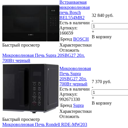
Встраиваемая
микроволновая
печь Bosch
32 840
руб.
BEL554MB2
-
Есть в наличии
Артикул:
+
166659
В корзину
Бренд
BOSCH
Быстрый просмотр
Характеристики
Отложить
Микроволновая Печь Supra 20SBG27 20л.
700Вт черный
Микроволновая
Печь Supra
20SBG27 20л.
7 370
руб.
700Вт черный
-
Есть в наличии
Артикул:
+
992671330
В корзину
Бренд
Supra
Характеристики
Отложить
Быстрый просмотр
Микроволновая Печь Rondell RDE-MW203