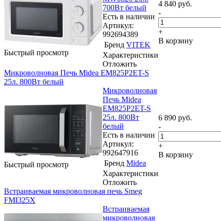
4 840
руб.
700Вт белый
-
Есть в наличии
Артикул:
+
992694389
В корзину
Бренд
VITEK
Быстрый просмотр
Характеристики
Отложить
Микроволновая Печь Midea EM825P2ET-S
25л. 800Вт белый
Микроволновая
Печь Midea
EM825P2ET-S
25л. 800Вт
6 890
руб.
белый
-
Есть в наличии
Артикул:
+
992647916
В корзину
Бренд
Midea
Быстрый просмотр
Характеристики
Отложить
Встраиваемая микроволновая печь Smeg
FMI325X
Встраиваемая
микроволновая