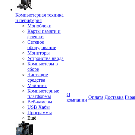
Компьютерная техника
и периферия
Моноблоки
Карты памяти и
флешки
Сетевое
оборудование
Мониторы
Устройства ввода
Компьютеры в
сборе
Чистящие
средства
Майнинг
Компьютерные
О
платформы
Оплата
Доставка
Гара
компании
Веб-камеры
USB Хабы
Программы
Ещё