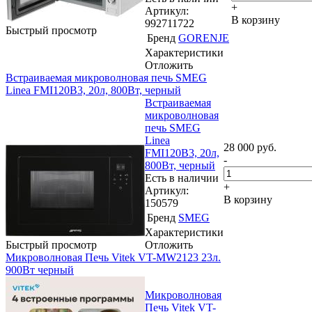
+
Артикул:
В корзину
992711722
Быстрый просмотр
Бренд
GORENJE
Характеристики
Отложить
Встраиваемая микроволновая печь SMEG
Linea FMI120B3, 20л, 800Вт, черный
Встраиваемая
микроволновая
печь SMEG
Linea
28 000
руб.
FMI120B3, 20л,
-
800Вт, черный
Есть в наличии
+
Артикул:
В корзину
150579
Бренд
SMEG
Характеристики
Быстрый просмотр
Отложить
Микроволновая Печь Vitek VT-MW2123 23л.
900Вт черный
Микроволновая
Печь Vitek VT-