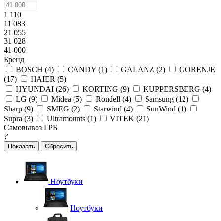
1 110
11 083
21 055
31 028
41 000
Бренд
BOSCH (
4
)
CANDY (
1
)
GALANZ (
2
)
GORENJE
(
17
)
HAIER (
5
)
HYUNDAI (
26
)
KORTING (
9
)
KUPPERSBERG (
4
)
LG (
9
)
Midea (
5
)
Rondell (
4
)
Samsung (
12
)
Sharp (
9
)
SMEG (
2
)
Starwind (
4
)
SunWind (
1
)
Supra (
3
)
Ultramounts (
1
)
VITEK (
21
)
Самовывоз ГРБ
?
Сбросить
Ноутбуки
Ноутбуки