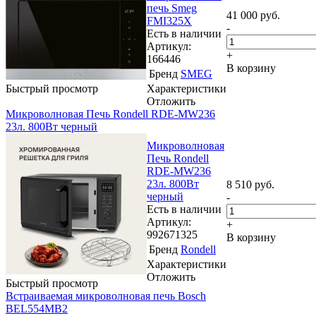
печь Smeg
41 000
руб.
FMI325X
-
Есть в наличии
Артикул:
+
166446
В корзину
Бренд
SMEG
Быстрый просмотр
Характеристики
Отложить
Микроволновая Печь Rondell RDE-MW236
23л. 800Вт черный
Микроволновая
Печь Rondell
RDE-MW236
23л. 800Вт
8 510
руб.
черный
-
Есть в наличии
Артикул:
+
992671325
В корзину
Бренд
Rondell
Характеристики
Отложить
Быстрый просмотр
Встраиваемая микроволновая печь Bosch
BEL554MB2