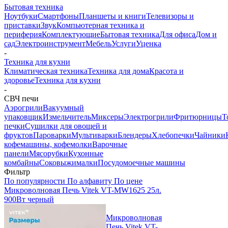
Бытовая техника
Ноутбуки
Смартфоны
Планшеты и книги
Телевизоры и
приставки
Звук
Компьютерная техника и
периферия
Комплектующие
Бытовая техника
Для офиса
Дом и
сад
Электроинструмент
Мебель
Услуги
Уценка
-
Техника для кухни
Климатическая техника
Техника для дома
Красота и
здоровье
Техника для кухни
-
СВЧ печи
Аэрогрили
Вакуумный
упаковщик
Измельчитель
Миксеры
Электрогрили
Фритюрницы
Т
печки
Сушилки для овощей и
фруктов
Пароварки
Мультиварки
Блендеры
Хлебопечки
Чайники
кофемашины, кофемолки
Варочные
панели
Мясорубки
Кухонные
комбайны
Соковыжималки
Посудомоечные машины
Фильтр
По популярности
По алфавиту
По цене
Микроволновая Печь Vitek VT-MW1625 25л.
900Вт черный
Микроволновая
Печь Vitek VT-