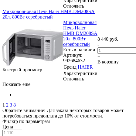
Характеристики
Отложить
Микроволновая Печь Haier HMB-DM208SA
20л. 800Вт серебристый
Микроволновая
Печь Haier
HMB-DM208SA
20л. 800Вт
8 440
руб.
серебристый
-
Есть в наличии
Артикул:
+
992684632
В корзину
Бренд
HAIER
Быстрый просмотр
Характеристики
Отложить
Показать еще
1
2
3
8
Обратите внимание! Для заказа некоторых товаров может
потребоваться предоплата до 10% от стоимости.
Фильтр по параметрам
Цена