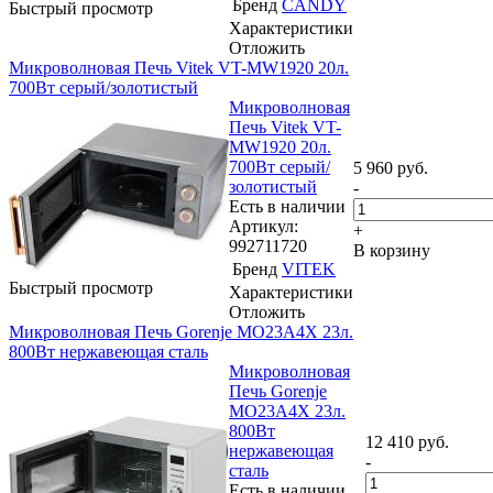
Бренд
CANDY
Быстрый просмотр
Характеристики
Отложить
Микроволновая Печь Vitek VT-MW1920 20л.
700Вт серый/золотистый
Микроволновая
Печь Vitek VT-
MW1920 20л.
700Вт серый/
5 960
руб.
золотистый
-
Есть в наличии
Артикул:
+
992711720
В корзину
Бренд
VITEK
Быстрый просмотр
Характеристики
Отложить
Микроволновая Печь Gorenje MO23A4X 23л.
800Вт нержавеющая сталь
Микроволновая
Печь Gorenje
MO23A4X 23л.
800Вт
12 410
руб.
нержавеющая
-
сталь
Есть в наличии