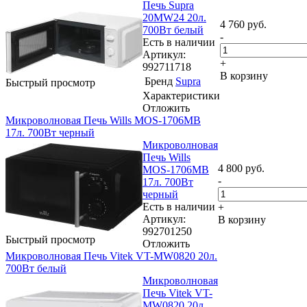
Печь Supra
20MW24 20л.
4 760
руб.
700Вт белый
-
Есть в наличии
Артикул:
+
992711718
В корзину
Бренд
Supra
Быстрый просмотр
Характеристики
Отложить
Микроволновая Печь Wills MOS-1706MB
17л. 700Вт черный
Микроволновая
Печь Wills
4 800
руб.
MOS-1706MB
-
17л. 700Вт
черный
Есть в наличии
+
Артикул:
В корзину
992701250
Быстрый просмотр
Отложить
Микроволновая Печь Vitek VT-MW0820 20л.
700Вт белый
Микроволновая
Печь Vitek VT-
MW0820 20л.