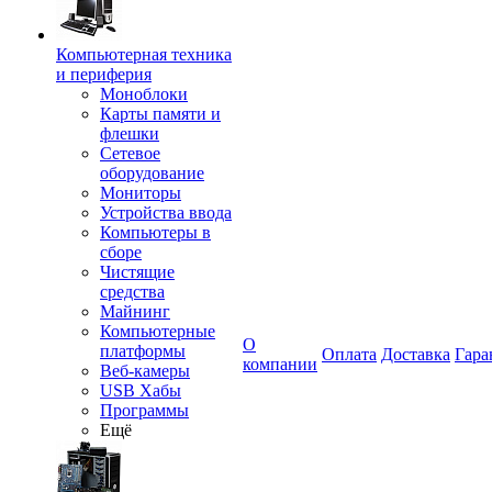
Компьютерная техника
и периферия
Моноблоки
Карты памяти и
флешки
Сетевое
оборудование
Мониторы
Устройства ввода
Компьютеры в
сборе
Чистящие
средства
Майнинг
Компьютерные
О
платформы
Оплата
Доставка
Гара
компании
Веб-камеры
USB Хабы
Программы
Ещё