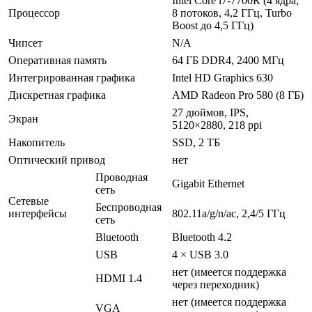
Intel Core i7-7700К (4 ядра,
Процессор
8 потоков, 4,2 ГГц, Turbo
Boost до 4,5 ГГц)
Чипсет
N/A
Оперативная память
64 ГБ DDR4, 2400 МГц
Интегрированная графика
Intel HD Graphics 630
Дискретная графика
AMD Radeon Pro 580 (8 ГБ)
27 дюймов, IPS,
Экран
5120×2880, 218 ppi
Накопитель
SSD, 2 ТБ
Оптический привод
нет
Проводная
Gigabit Ethernet
сеть
Сетевые
Беспроводная
интерфейсы
802.11a/g/n/ac, 2,4/5 ГГц
сеть
Bluetooth
Bluetooth 4.2
USB
4 × USB 3.0
нет (имеется поддержка
HDMI 1.4
через переходник)
нет (имеется поддержка
VGA