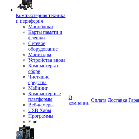
Компьютерная техника
и периферия
Моноблоки
Карты памяти и
флешки
Сетевое
оборудование
Мониторы
Устройства ввода
Компьютеры в
сборе
Чистящие
средства
Майнинг
Компьютерные
О
платформы
Оплата
Доставка
Гара
компании
Веб-камеры
USB Хабы
Программы
Ещё