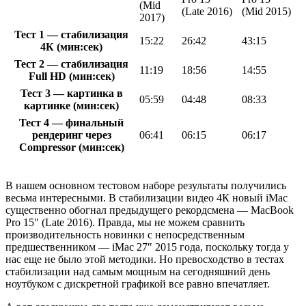
(Mid
(Late 2016)
(Mid 2015)
2017)
Тест 1 — стабилизация
15:22
26:42
43:15
4К (мин:сек)
Тест 2 — стабилизация
11:19
18:56
14:55
Full HD (мин:сек)
Тест 3 — картинка в
05:59
04:48
08:33
картинке (мин:сек)
Тест 4 — финальный
рендеринг через
06:41
06:15
06:17
Compressor (мин:сек)
В нашем основном тестовом наборе результаты получились
весьма интересными. В стабилизации видео 4К новый iMac
существенно обогнал предыдущего рекордсмена — MacBook
Pro 15″ (Late 2016). Правда, мы не можем сравнить
производительность новинки с непосредственным
предшественником — iMac 27″ 2015 года, поскольку тогда у
нас еще не было этой методики. Но превосходство в тестах
стабилизации над самым мощным на сегодняшний день
ноутбуком с дискретной графикой все равно впечатляет.