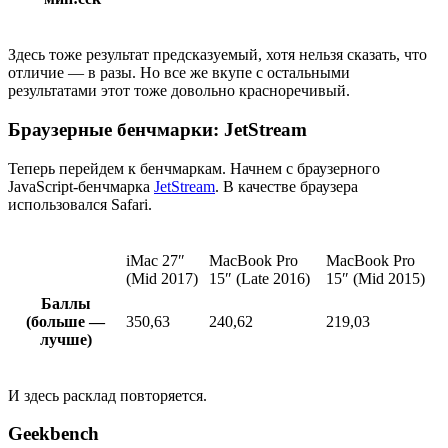
Здесь тоже результат предсказуемый, хотя нельзя сказать, что
отличие — в разы. Но все же вкупе с остальными
результатами этот тоже довольно красноречивый.
Браузерные бенчмарки: JetStream
Теперь перейдем к бенчмаркам. Начнем с браузерного
JavaScript-бенчмарка
JetStream
. В качестве браузера
использовался Safari.
iMac 27″
MacBook Pro
MacBook Pro
(Mid 2017)
15″ (Late 2016)
15″ (Mid 2015)
Баллы
(больше —
350,63
240,62
219,03
лучше)
И здесь расклад повторяется.
Geekbench