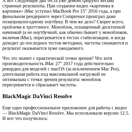
А вот следующие два теста уже демонстрируют весьма
странные результаты. При создании видео «картинка в
картинке» iMac уступил MacBook Pro 15″ 2016 года, а при
финальном рендеринге через Compressor проиграл даже
позапрошлогоднему ноутбуку. В чем же дело? Скорее всего,
проблема в троттлинге. Моноблок, оснащенный десктопной
начинкой (а не ноутбучной, как обычно бывает у моноблоков,
включая iMac), перегревается в тестах стабилизации, и когда
доходит до последних тестов методики, частоты снижаются и
результат оказывается хуже ожидаемого.
Что это значит с практической точки зрения? Что хотя
производительность iMac 27″ 2017 года действительно
рекордна для моделей с macOS (за исключением Mac Pro),
длительная работа под максимальной нагрузкой не
оптимальна с точки зрения результата: моноблок
перегревается и сбрасывает частоты.
BlackMagic DaVinci Resolve
Еще одно профессиональное приложение для работы с видео
— BlackMagic DaVinci Resolve. Мы использовали версию 12.5.
И вот что получилось: