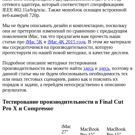
сетевого адаптера, который соответствует спецификациям
IEEE 802.11a/b/g/n/ac. Также моноблок оснащен встроенной
веб-камерой 720р.
Мы не будем описывать дизайн и комплектацию, поскольку
они не претерпели изменений по сравнению с предыдущим
поколением iMac, так что предлагаем вам прочесть наши
статьи про
iMac 5K
и
iMac 4K 2015 года
. В этом же материале
мы сосредоточимся на производительности, которую
протестируем по нашей новой методике, и качестве дисплея.
Подробное описание методики тестирования
производительности вы можете найти
здесь
и
здесь
, поэтому в
данной статье мы не будем обосновывать необходимость тех
или иных тестовых сценариев, равно как и пояснять их
порядок и задачи, а перейдем непосредственно к описанию
результатов.
Тестирование производительности в Final Cut
Pro X и Compressor
iMac
MacBook
MacBook
27″
Pro 15″
Pro 15″