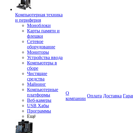
Компьютерная техника
и периферия
Моноблоки
Карты памяти и
флешки
Сетевое
оборудование
Мониторы
Устройства ввода
Компьютеры в
сборе
Чистящие
средства
Майнинг
Компьютерные
О
платформы
Оплата
Доставка
Гара
компании
Веб-камеры
USB Хабы
Программы
Ещё