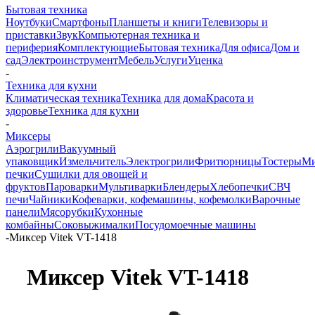
Бытовая техника
Ноутбуки
Смартфоны
Планшеты и книги
Телевизоры и
приставки
Звук
Компьютерная техника и
периферия
Комплектующие
Бытовая техника
Для офиса
Дом и
сад
Электроинструмент
Мебель
Услуги
Уценка
-
Техника для кухни
Климатическая техника
Техника для дома
Красота и
здоровье
Техника для кухни
-
Миксеры
Аэрогрили
Вакуумный
упаковщик
Измельчитель
Электрогрили
Фритюрницы
Тостеры
Ми
печки
Сушилки для овощей и
фруктов
Пароварки
Мультиварки
Блендеры
Хлебопечки
СВЧ
печи
Чайники
Кофеварки, кофемашины, кофемолки
Варочные
панели
Мясорубки
Кухонные
комбайны
Соковыжималки
Посудомоечные машины
-
Миксер Vitek VT-1418
Миксер Vitek VT-1418