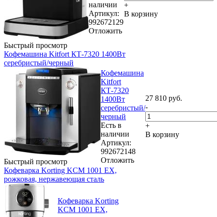
наличии
+
Артикул:
В корзину
992672129
Отложить
Быстрый просмотр
Кофемашина Kitfort КТ-7320 1400Вт
серебристый/черный
Кофемашина
Kitfort
КТ-7320
27 810
руб.
1400Вт
-
серебристый/
черный
Есть в
+
наличии
В корзину
Артикул:
992672148
Отложить
Быстрый просмотр
Кофеварка Korting KCM 1001 EX,
рожковая, нержавеющая сталь
Кофеварка Korting
KCM 1001 EX,