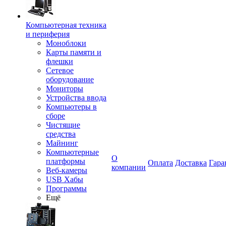
Компьютерная техника
и периферия
Моноблоки
Карты памяти и
флешки
Сетевое
оборудование
Мониторы
Устройства ввода
Компьютеры в
сборе
Чистящие
средства
Майнинг
Компьютерные
О
платформы
Оплата
Доставка
Гара
компании
Веб-камеры
USB Хабы
Программы
Ещё