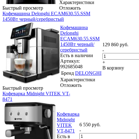
Характеристики
Быстрый просмотр
Отложить
Кофемашина Delonghi ECAM630.55.SSM
1450Вт черный/серебристый
Кофемашина
Delonghi
ECAM630.55.SSM
1450Вт черный/
129 860
руб.
серебристый
-
Есть в наличии
Артикул:
+
992685048
В корзину
Бренд
DELONGHI
Характеристики
Отложить
Быстрый просмотр
Кофеварка Midnight VITEK VT-
8471
Кофеварка
Midnight
6 550
руб.
VITEK
-
VT-8471
Есть в