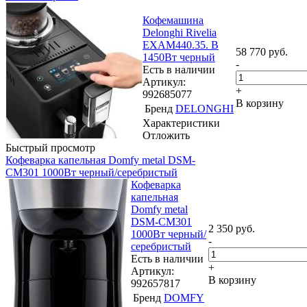
Кофемашина
Delonghi Rivelia
EXAM440.35. B
58 770
руб.
1450Вт черный
-
Есть в наличии
Артикул:
+
992685077
В корзину
Бренд
DELONGHI
Характеристики
Отложить
Быстрый просмотр
Кофеварка капельная Domfy metal DSM-
CM301 1000Вт черный/серебристый
Кофеварка
капельная
Domfy metal
DSM-CM301
2 350
руб.
1000Вт черный/
-
серебристый
Есть в наличии
+
Артикул:
В корзину
992657817
Бренд
DOMFY