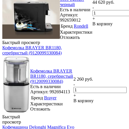
44 620
руб.
черный
-
Есть в наличии
Артикул:
+
992659012
В корзину
Бренд
Rondell
Характеристики
Отложить
Быстрый просмотр
Кофемолка BRAYER BR1180,
серебристый (9120099330084)
Кофемолка BRAYER
BR1180, серебристый
2 260
руб.
(9120099330084)
-
Есть в наличии
Артикул: 992694113
+
Бренд
Brayer
В корзину
Характеристики
Отложить
Быстрый
просмотр
Кофемашина Delonghi Magnifica Evo