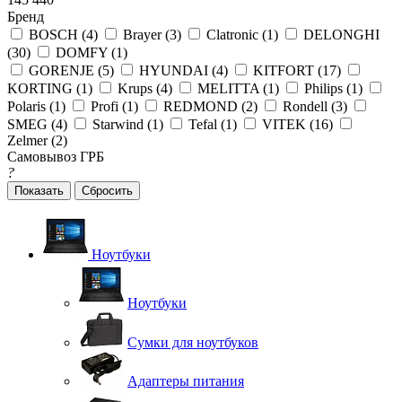
Бренд
BOSCH (
4
)
Brayer (
3
)
Clatronic (
1
)
DELONGHI
(
30
)
DOMFY (
1
)
GORENJE (
5
)
HYUNDAI (
4
)
KITFORT (
17
)
KORTING (
1
)
Krups (
4
)
MELITTA (
1
)
Philips (
1
)
Polaris (
1
)
Profi (
1
)
REDMOND (
2
)
Rondell (
3
)
SMEG (
4
)
Starwind (
1
)
Tefal (
1
)
VITEK (
16
)
Zelmer (
2
)
Самовывоз ГРБ
?
Сбросить
Ноутбуки
Ноутбуки
Сумки для ноутбуков
Адаптеры питания