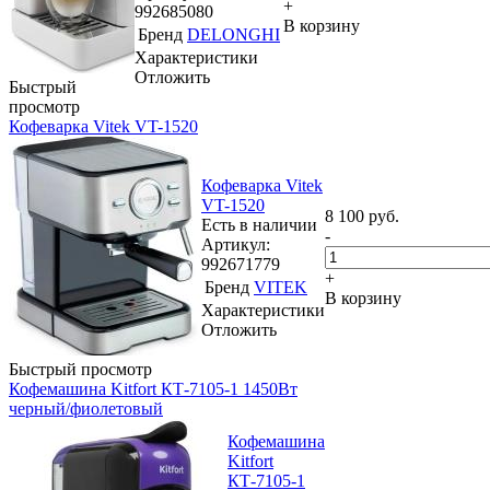
+
992685080
В корзину
Бренд
DELONGHI
Характеристики
Отложить
Быстрый
просмотр
Кофеварка Vitek VT-1520
Кофеварка Vitek
VT-1520
8 100
руб.
Есть в наличии
-
Артикул:
992671779
+
Бренд
VITEK
В корзину
Характеристики
Отложить
Быстрый просмотр
Кофемашина Kitfort КТ-7105-1 1450Вт
черный/фиолетовый
Кофемашина
Kitfort
КТ-7105-1