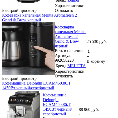
Бренд
Zelmer
Характеристики
Быстрый просмотр
Отложить
Кофеварка капельная Melitta Aromafresh 2
Grind & Brew черный
Кофеварка
капельная Melitta
Aromafresh 2
Grind & Brew
25 530
руб.
черный
-
Есть в наличии
Артикул:
+
992658223
В корзину
Бренд
MELITTA
Характеристики
Отложить
Быстрый просмотр
Кофемашина Delonghi ECAM450.86.T
1450Вт черный/серебристый
Кофемашина
Delonghi
ECAM450.86.T
1450Вт черный/
88 960
руб.
серебристый
-