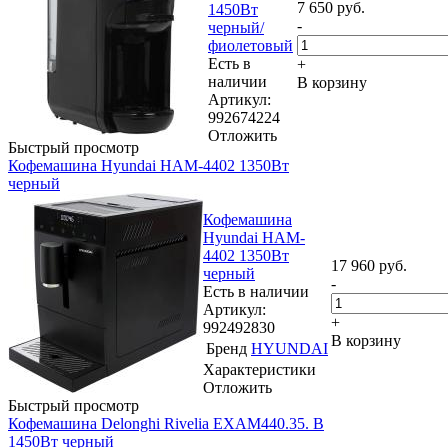
7 650
руб.
1450Вт
-
черный/
фиолетовый
Есть в
+
наличии
В корзину
Артикул:
992674224
Отложить
Быстрый просмотр
Кофемашина Hyundai HAM-4402 1350Вт
черный
Кофемашина
Hyundai HAM-
4402 1350Вт
17 960
руб.
черный
-
Есть в наличии
Артикул:
+
992492830
В корзину
Бренд
HYUNDAI
Характеристики
Отложить
Быстрый просмотр
Кофемашина Delonghi Rivelia EXAM440.35. B
1450Вт черный