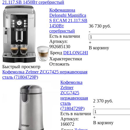
21.117.SB 1450Вт серебристый
Кофемашина
Delonghi Magnifica
S ECAM 21.117.SB
1450Вт
36 730
руб.
серебристый
-
Есть в наличии
Артикул:
+
992685130
В корзину
Бренд
DELONGHI
Характеристики
Отложить
Быстрый просмотр
Кофемолка Zelmer ZCG7425 нержавеющая
сталь (71804729P)
Кофемолка
Zelmer
ZCG7425
нержавеющая
2 370
руб.
сталь
-
(71804729P)
Есть в наличии
+
Артикул:
В корзину
166072