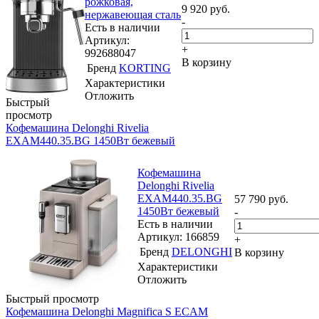
рожковая,
9 920
руб.
нержавеющая сталь
-
Есть в наличии
Артикул:
+
992688047
В корзину
Бренд
KORTING
Характеристики
Отложить
Быстрый
просмотр
Кофемашина Delonghi Rivelia
EXAM440.35.BG 1450Вт бежевый
Кофемашина
Delonghi Rivelia
EXAM440.35.BG
57 790
руб.
1450Вт бежевый
-
Есть в наличии
Артикул: 166859
+
Бренд
DELONGHI
В корзину
Характеристики
Отложить
Быстрый просмотр
Кофемашина Delonghi Magnifica S ECAM