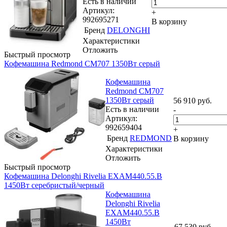
Есть в наличии
Артикул:
+
992695271
В корзину
Бренд
DELONGHI
Характеристики
Отложить
Быстрый просмотр
Кофемашина Redmond CM707 1350Вт серый
Кофемашина
Redmond CM707
1350Вт серый
56 910
руб.
Есть в наличии
-
Артикул:
992659404
+
Бренд
REDMOND
В корзину
Характеристики
Отложить
Быстрый просмотр
Кофемашина Delonghi Rivelia EXAM440.55.B
1450Вт серебристый/черный
Кофемашина
Delonghi Rivelia
EXAM440.55.B
1450Вт
67 530
руб.