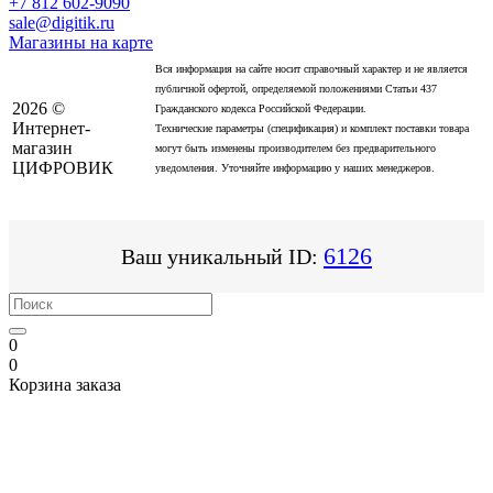
+7 812 602-9090
sale@digitik.ru
Магазины на карте
Вся информация на сайте носит справочный характер и не является
публичной офертой, определяемой положениями Статьи 437
2026 ©
Гражданского кодекса Российской Федерации.
Интернет-
Технические параметры (спецификация) и комплект поставки товара
магазин
могут быть изменены производителем без предварительного
ЦИФРОВИК
уведомления. Уточняйте информацию у наших менеджеров.
6126
Ваш уникальный ID:
0
0
Корзина заказа