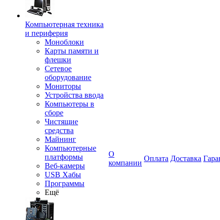
Компьютерная техника
и периферия
Моноблоки
Карты памяти и
флешки
Сетевое
оборудование
Мониторы
Устройства ввода
Компьютеры в
сборе
Чистящие
средства
Майнинг
Компьютерные
О
платформы
Оплата
Доставка
Гара
компании
Веб-камеры
USB Хабы
Программы
Ещё