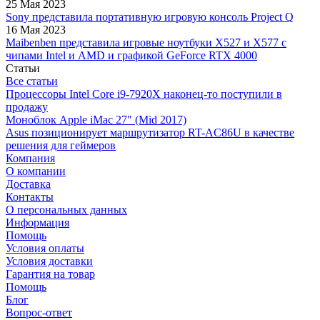
25 Мая 2023
Sony представила портативную игровую консоль Project Q
16 Мая 2023
Maibenben представила игровые ноутбуки X527 и X577 с
чипами Intel и AMD и графикой GeForce RTX 4000
Статьи
Все статьи
Процессоры Intel Core i9-7920X наконец-то поступили в
продажу
Моноблок Apple iMac 27″ (Mid 2017)
Asus позиционирует маршрутизатор RT-AC86U в качестве
решения для геймеров
Компания
О компании
Доставка
Контакты
О персональных данных
Информация
Помощь
Условия оплаты
Условия доставки
Гарантия на товар
Помощь
Блог
Вопрос-ответ