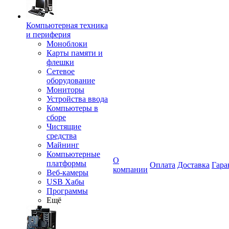
Компьютерная техника
и периферия
Моноблоки
Карты памяти и
флешки
Сетевое
оборудование
Мониторы
Устройства ввода
Компьютеры в
сборе
Чистящие
средства
Майнинг
Компьютерные
О
платформы
Оплата
Доставка
Гара
компании
Веб-камеры
USB Хабы
Программы
Ещё