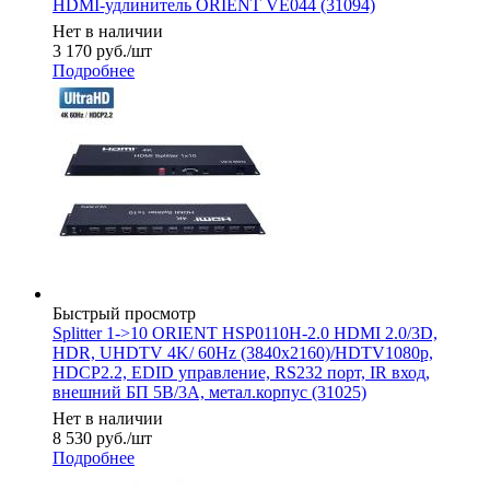
HDMI-удлинитель ORIENT VE044 (31094)
Нет в наличии
3 170
руб.
/шт
Подробнее
Быстрый просмотр
Splitter 1->10 ORIENT HSP0110H-2.0 HDMI 2.0/3D,
HDR, UHDTV 4K/ 60Hz (3840x2160)/HDTV1080p,
HDCP2.2, EDID управление, RS232 порт, IR вход,
внешний БП 5В/3А, метал.корпус (31025)
Нет в наличии
8 530
руб.
/шт
Подробнее