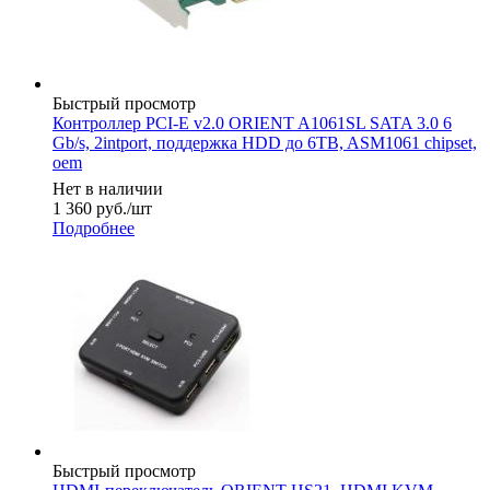
Быстрый просмотр
Контроллер PCI-E v2.0 ORIENT A1061SL SATA 3.0 6
Gb/s, 2intport, поддержка HDD до 6TB, ASM1061 chipset,
oem
Нет в наличии
1 360
руб.
/шт
Подробнее
Быстрый просмотр