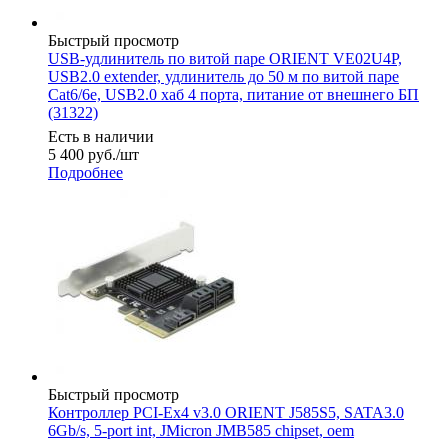
Быстрый просмотр
USB-удлинитель по витой паре ORIENT VE02U4P,
USB2.0 extender, удлинитель до 50 м по витой паре
Cat6/6е, USB2.0 хаб 4 порта, питание от внешнего БП
(31322)
Есть в наличии
5 400
руб.
/шт
Подробнее
Быстрый просмотр
Контроллер PCI-Ex4 v3.0 ORIENT J585S5, SATA3.0
6Gb/s, 5-port int, JMicron JMB585 chipset, oem