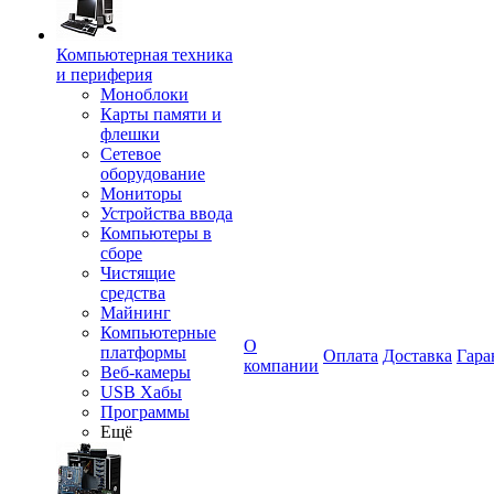
Компьютерная техника
и периферия
Моноблоки
Карты памяти и
флешки
Сетевое
оборудование
Мониторы
Устройства ввода
Компьютеры в
сборе
Чистящие
средства
Майнинг
Компьютерные
О
платформы
Оплата
Доставка
Гара
компании
Веб-камеры
USB Хабы
Программы
Ещё