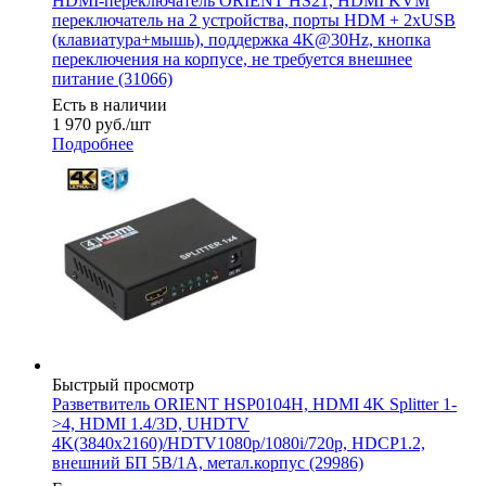
HDMI-переключатель ORIENT HS21, HDMI KVM
переключатель на 2 устройства, порты HDM + 2xUSB
(клавиатура+мышь), поддержка 4K@30Hz, кнопка
переключения на корпусе, не требуется внешнее
питание (31066)
Есть в наличии
1 970
руб.
/шт
Подробнее
Быстрый просмотр
Разветвитель ORIENT HSP0104H, HDMI 4K Splitter 1-
>4, HDMI 1.4/3D, UHDTV
4K(3840x2160)/HDTV1080p/1080i/720p, HDCP1.2,
внешний БП 5В/1А, метал.корпус (29986)