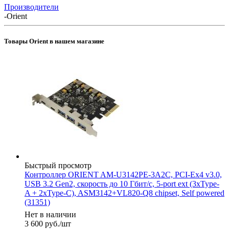
Производители
-
Orient
Товары Orient в нашем магазине
Быстрый просмотр
Контроллер ORIENT AM-U3142PE-3A2C, PCI-Ex4 v3.0,
USB 3.2 Gen2, скорость до 10 Гбит/с, 5-port ext (3xType-
A + 2xType-C), ASM3142+VL820-Q8 chipset, Self powered
(31351)
Нет в наличии
3 600
руб.
/шт