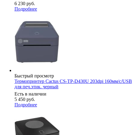
6 230
руб.
Подробнее
Быстрый просмотр
Термопринтер Cactus CS-TP-D430U 203dpi 160мм/с/USB
для печ.этик. черный
Есть в наличии
5 450
руб.
Подробнее