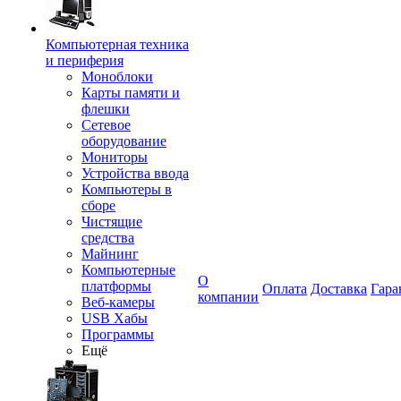
Компьютерная техника
и периферия
Моноблоки
Карты памяти и
флешки
Сетевое
оборудование
Мониторы
Устройства ввода
Компьютеры в
сборе
Чистящие
средства
Майнинг
Компьютерные
О
платформы
Оплата
Доставка
Гара
компании
Веб-камеры
USB Хабы
Программы
Ещё