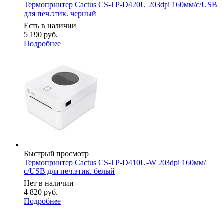
Термопринтер Cactus CS-TP-D420U 203dpi 160мм/с/USB
для печ.этик. черный
Есть в наличии
5 190
руб.
Подробнее
Быстрый просмотр
Термопринтер Cactus CS-TP-D410U-W 203dpi 160мм/
с/USB для печ.этик. белый
Нет в наличии
4 820
руб.
Подробнее