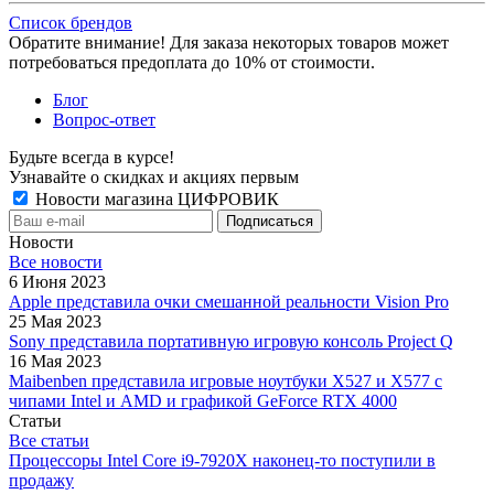
Список брендов
Обратите внимание! Для заказа некоторых товаров может
потребоваться предоплата до 10% от стоимости.
Блог
Вопрос-ответ
Будьте всегда в курсе!
Узнавайте о скидках и акциях первым
Новости магазина ЦИФРОВИК
Новости
Все новости
6 Июня 2023
Apple представила очки смешанной реальности Vision Pro
25 Мая 2023
Sony представила портативную игровую консоль Project Q
16 Мая 2023
Maibenben представила игровые ноутбуки X527 и X577 с
чипами Intel и AMD и графикой GeForce RTX 4000
Статьи
Все статьи
Процессоры Intel Core i9-7920X наконец-то поступили в
продажу