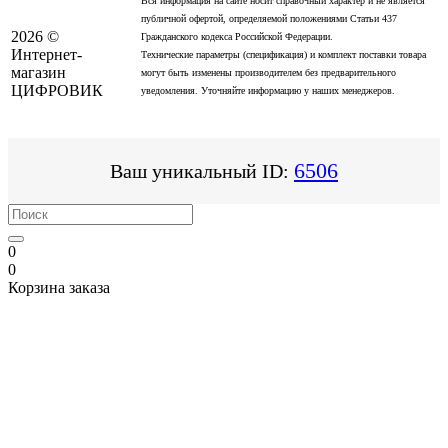
Вся информация на сайте носит справочный характер и не является
публичной офертой, определяемой положениями Статьи 437
2026 ©
Гражданского кодекса Российской Федерации.
Интернет-
Технические параметры (спецификация) и комплект поставки товара
магазин
могут быть изменены производителем без предварительного
ЦИФРОВИК
уведомления. Уточняйте информацию у наших менеджеров.
6506
Ваш уникальный ID:
0
0
Корзина заказа