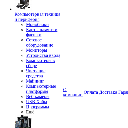
Компьютерная техника
и периферия
Моноблоки
Карты памяти и
флешки
Сетевое
оборудование
Мониторы
Устройства ввода
Компьютеры в
сборе
Чистящие
средства
Майнинг
Компьютерные
О
платформы
Оплата
Доставка
Гара
компании
Веб-камеры
USB Хабы
Программы
Ещё