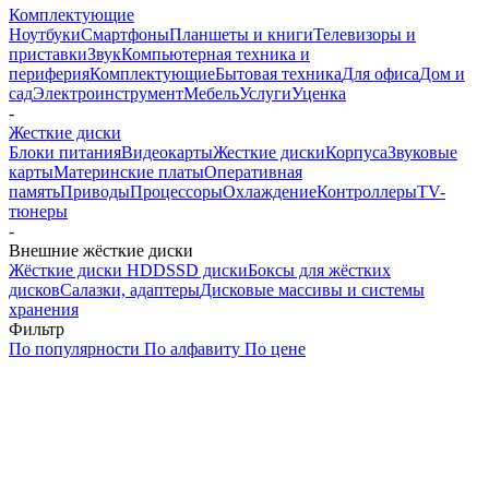
Комплектующие
Ноутбуки
Смартфоны
Планшеты и книги
Телевизоры и
приставки
Звук
Компьютерная техника и
периферия
Комплектующие
Бытовая техника
Для офиса
Дом и
сад
Электроинструмент
Мебель
Услуги
Уценка
-
Жесткие диски
Блоки питания
Видеокарты
Жесткие диски
Корпуса
Звуковые
карты
Материнские платы
Оперативная
память
Приводы
Процессоры
Охлаждение
Контроллеры
TV-
тюнеры
-
Внешние жёсткие диски
Жёсткие диски HDD
SSD диски
Боксы для жёстких
дисков
Салазки, адаптеры
Дисковые массивы и системы
хранения
Фильтр
По популярности
По алфавиту
По цене