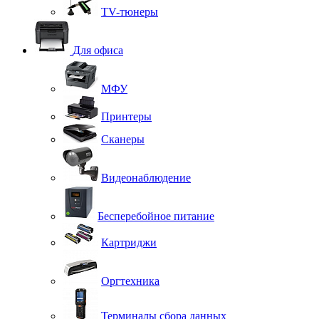
TV-тюнеры
Для офиса
МФУ
Принтеры
Сканеры
Видеонаблюдение
Бесперебойное питание
Картриджи
Оргтехника
Терминалы сбора данных