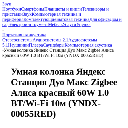
Звук
Ноутбуки
Смартфоны
Планшеты и книги
Телевизоры и
приставки
Звук
Компьютерная техника и
периферия
Комплектующие
Бытовая техника
Для офиса
Дом и
сад
Электроинструмент
Мебель
Услуги
Уценка
-
Портативная акустика
Стереосистемы
Аудиосистемы 2.1
Аудиосистемы
5.1
Наушники
Плеера
Саундбары
Компьютерная акустика
-
Умная колонка Яндекс Станция Дуо Макс Zigbee Алиса
красный 60W 1.0 BT/Wi-Fi 10м (YNDX-00055RED)
Умная колонка Яндекс
Станция Дуо Макс Zigbee
Алиса красный 60W 1.0
BT/Wi-Fi 10м (YNDX-
00055RED)