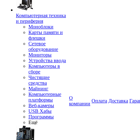
Компьютерная техника
и периферия
Моноблоки
Карты памяти и
флешки
Сетевое
оборудование
Мониторы
Устройства ввода
Компьютеры в
сборе
Чистящие
средства
Майнинг
Компьютерные
О
платформы
Оплата
Доставка
Гара
компании
Веб-камеры
USB Хабы
Программы
Ещё