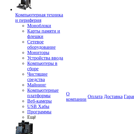
Компьютерная техника
и периферия
Моноблоки
Карты памяти и
флешки
Сетевое
оборудование
Мониторы
Устройства ввода
Компьютеры в
сборе
Чистящие
средства
Майнинг
Компьютерные
О
платформы
Оплата
Доставка
Гара
компании
Веб-камеры
USB Хабы
Программы
Ещё