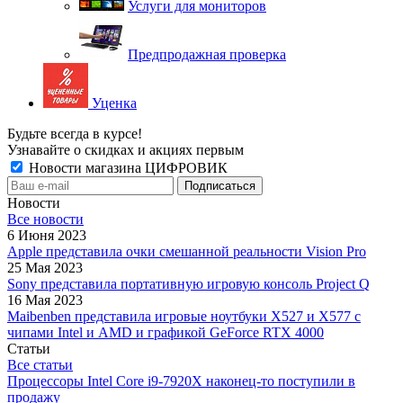
Услуги для мониторов
Предпродажная проверка
Уценка
Будьте всегда в курсе!
Узнавайте о скидках и акциях первым
Новости магазина ЦИФРОВИК
Новости
Все новости
6 Июня 2023
Apple представила очки смешанной реальности Vision Pro
25 Мая 2023
Sony представила портативную игровую консоль Project Q
16 Мая 2023
Maibenben представила игровые ноутбуки X527 и X577 с
чипами Intel и AMD и графикой GeForce RTX 4000
Статьи
Все статьи
Процессоры Intel Core i9-7920X наконец-то поступили в
продажу