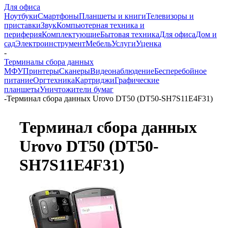
Для офиса
Ноутбуки
Смартфоны
Планшеты и книги
Телевизоры и
приставки
Звук
Компьютерная техника и
периферия
Комплектующие
Бытовая техника
Для офиса
Дом и
сад
Электроинструмент
Мебель
Услуги
Уценка
-
Терминалы сбора данных
МФУ
Принтеры
Сканеры
Видеонаблюдение
Бесперебойное
питание
Оргтехника
Картриджи
Графические
планшеты
Уничтожители бумаг
-
Терминал сбора данных Urovo DT50 (DT50-SH7S11E4F31)
Терминал сбора данных
Urovo DT50 (DT50-
SH7S11E4F31)