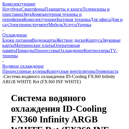
Комплектующие
Ноутбуки
Смартфоны
Планшеты и книги
Телевизоры и
приставки
Звук
Компьютерная техника и
периферия
Комплектующие
Бытовая техника
Для офиса
Дом и
сад
Электроинструмент
Мебель
Услуги
Уценка
-
Охлаждение
Блоки питания
Видеокарты
Жесткие диски
Корпуса
Звуковые
карты
Материнские платы
Оперативная
память
Приводы
Процессоры
Охлаждение
Контроллеры
TV-
тюнеры
-
Водяное охлаждение
Процессорные кулеры
Корпусные вентиляторы
Термопаста
-
Система водяного охлаждения ID-Cooling FX360 Infinity
ARGB WHITE Ret (FX360 INF WHITE)
Система водяного
охлаждения ID-Cooling
FX360 Infinity ARGB