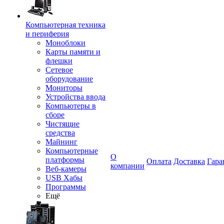
Компьютерная техника
и периферия
Моноблоки
Карты памяти и
флешки
Сетевое
оборудование
Мониторы
Устройства ввода
Компьютеры в
сборе
Чистящие
средства
Майнинг
Компьютерные
О
платформы
Оплата
Доставка
Гара
компании
Веб-камеры
USB Хабы
Программы
Ещё