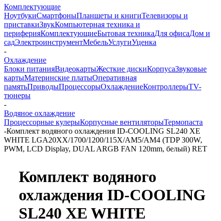
Комплектующие
Ноутбуки
Смартфоны
Планшеты и книги
Телевизоры и
приставки
Звук
Компьютерная техника и
периферия
Комплектующие
Бытовая техника
Для офиса
Дом и
сад
Электроинструмент
Мебель
Услуги
Уценка
-
Охлаждение
Блоки питания
Видеокарты
Жесткие диски
Корпуса
Звуковые
карты
Материнские платы
Оперативная
память
Приводы
Процессоры
Охлаждение
Контроллеры
TV-
тюнеры
-
Водяное охлаждение
Процессорные кулеры
Корпусные вентиляторы
Термопаста
-
Комплект водяного охлаждения ID-COOLING SL240 XE
WHITE LGA20XX/1700/1200/115X/AM5/AM4 (TDP 300W,
PWM, LCD Display, DUAL ARGB FAN 120mm, белый) RET
Комплект водяного
охлаждения ID-COOLING
SL240 XE WHITE