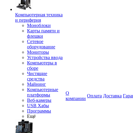
Компьютерная техника
и периферия
Моноблоки
Карты памяти и
флешки
Сетевое
оборудование
Мониторы
Устройства ввода
Компьютеры в
сборе
Чистящие
средства
Майнинг
Компьютерные
О
платформы
Оплата
Доставка
Гара
компании
Веб-камеры
USB Хабы
Программы
Ещё