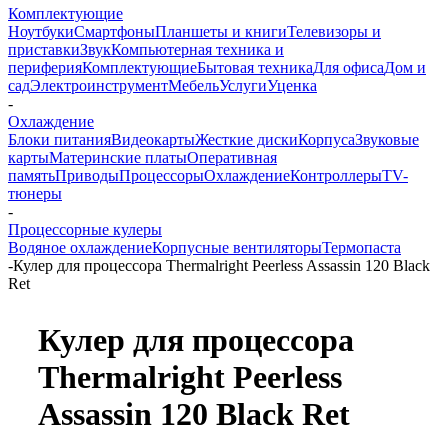
Комплектующие
Ноутбуки
Смартфоны
Планшеты и книги
Телевизоры и
приставки
Звук
Компьютерная техника и
периферия
Комплектующие
Бытовая техника
Для офиса
Дом и
сад
Электроинструмент
Мебель
Услуги
Уценка
-
Охлаждение
Блоки питания
Видеокарты
Жесткие диски
Корпуса
Звуковые
карты
Материнские платы
Оперативная
память
Приводы
Процессоры
Охлаждение
Контроллеры
TV-
тюнеры
-
Процессорные кулеры
Водяное охлаждение
Корпусные вентиляторы
Термопаста
-
Кулер для процессора Thermalright Peerless Assassin 120 Black
Ret
Кулер для процессора
Thermalright Peerless
Assassin 120 Black Ret