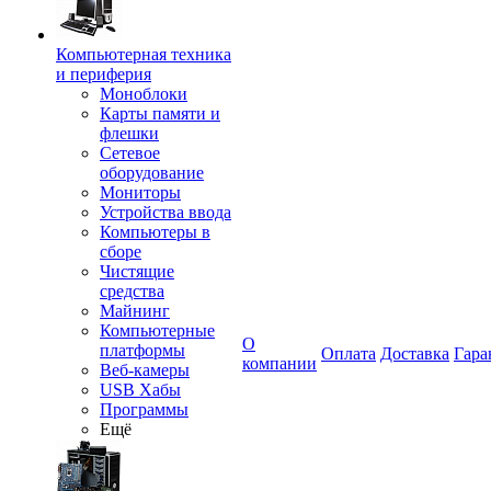
Компьютерная техника
и периферия
Моноблоки
Карты памяти и
флешки
Сетевое
оборудование
Мониторы
Устройства ввода
Компьютеры в
сборе
Чистящие
средства
Майнинг
Компьютерные
О
платформы
Оплата
Доставка
Гара
компании
Веб-камеры
USB Хабы
Программы
Ещё