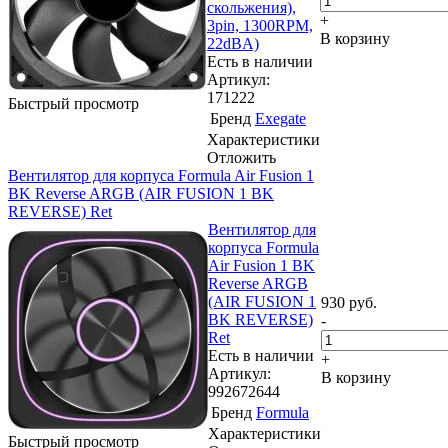
скольжения),
+
3pin, 1300RPM,
В корзину
22dBA)
Есть в наличии
Артикул:
171222
Быстрый просмотр
Бренд
Exegate
Характеристики
Отложить
Вентилятор для корпуса Formula Air Fusion 1
BK Reverse ARGB (AIR FUSION 1 BK
REVERSE) Ret
Вентилятор для
корпуса Formula
Air Fusion 1 BK
Reverse ARGB
(AIR FUSION 1
930
руб.
BK REVERSE)
-
Ret
Есть в наличии
+
Артикул:
В корзину
992672644
Бренд
Formula
Характеристики
Быстрый просмотр