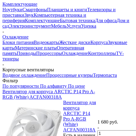
Комплектующие
Ноутбуки
Смартфоны
Планшеты и книги
Телевизоры и
приставки
Звук
Компьютерная техника и
периферия
Комплектующие
Бытовая техника
Для офиса
Дом и
сад
Электроинструмент
Мебель
Услуги
Уценка
-
Охлаждение
Блоки питания
Видеокарты
Жесткие диски
Корпуса
Звуковые
карты
Материнские платы
Оперативная
память
Приводы
Процессоры
Охлаждение
Контроллеры
TV-
тюнеры
-
Корпусные вентиляторы
Водяное охлаждение
Процессорные кулеры
Термопаста
Фильтр
По популярности
По алфавиту
По цене
Вентилятор для корпуса ARCTIC P14 Pro A-
RGB (White) ACFAN00318A
Вентилятор для
корпуса
ARCTIC P14
Pro A-RGB
1 680
руб.
(White)
-
ACFAN00318A
Есть в наличии