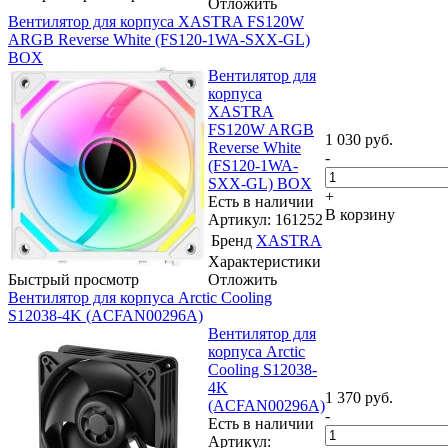
Отложить
Вентилятор для корпуса XASTRA FS120W
ARGB Reverse White (FS120-1WA-SXX-GL)
BOX
Вентилятор для
корпуса
XASTRA
FS120W ARGB
1 030
руб.
Reverse White
-
(FS120-1WA-
SXX-GL) BOX
+
Есть в наличии
В корзину
Артикул: 161252
Бренд
XASTRA
Характеристики
Быстрый просмотр
Отложить
Вентилятор для корпуса Arctic Cooling
S12038-4K (ACFAN00296A)
Вентилятор для
корпуса Arctic
Cooling S12038-
4K
1 370
руб.
(ACFAN00296A)
-
Есть в наличии
Артикул: