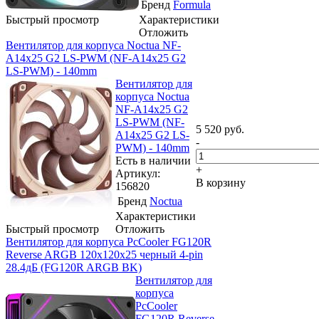
Бренд
Formula
Быстрый просмотр
Характеристики
Отложить
Вeнтилятор для корпуса Noctua NF-
A14x25 G2 LS-PWM (NF-A14x25 G2
LS-PWM) - 140mm
Вeнтилятор для
корпуса Noctua
NF-A14x25 G2
LS-PWM (NF-
5 520
руб.
A14x25 G2 LS-
-
PWM) - 140mm
Есть в наличии
+
Артикул:
В корзину
156820
Бренд
Noctua
Характеристики
Быстрый просмотр
Отложить
Вентилятор для корпуса PcCooler FG120R
Reverse ARGB 120х120x25 черный 4-pin
28.4дБ (FG120R ARGB BK)
Вентилятор для
корпуса
PcCooler
FG120R Reverse