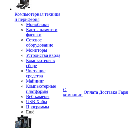
Компьютерная техника
и периферия
Моноблоки
Карты памяти и
флешки
Сетевое
оборудование
Мониторы
Устройства ввода
Компьютеры в
сборе
Чистящие
средства
Майнинг
Компьютерные
О
платформы
Оплата
Доставка
Гара
компании
Веб-камеры
USB Хабы
Программы
Ещё