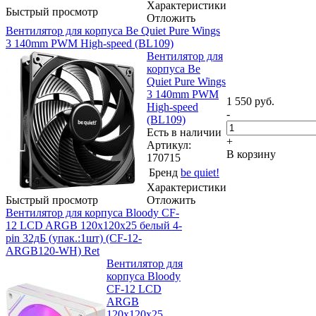
Характеристики
Быстрый просмотр
Отложить
Вeнтилятор для корпуса Be Quiet Pure Wings
3 140mm PWM High-speed (BL109)
Вeнтилятор для
корпуса Be
Quiet Pure Wings
3 140mm PWM
1 550
руб.
High-speed
-
(BL109)
Есть в наличии
+
Артикул:
В корзину
170715
Бренд
be quiet!
Характеристики
Быстрый просмотр
Отложить
Вентилятор для корпуса Bloody CF-
12 LCD ARGB 120х120x25 белый 4-
pin 32дБ (упак.:1шт) (CF-12-
ARGB120-WH) Ret
Вентилятор для
корпуса Bloody
CF-12 LCD
ARGB
120х120x25