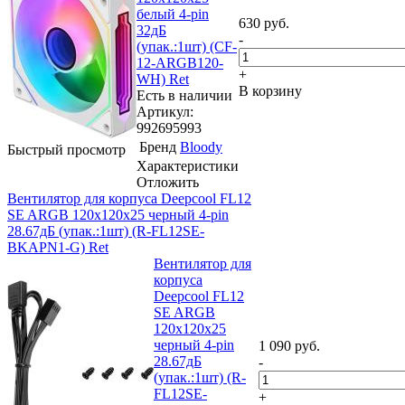
белый 4-pin
630
руб.
32дБ
-
(упак.:1шт) (CF-
12-ARGB120-
+
WH) Ret
В корзину
Есть в наличии
Артикул:
992695993
Бренд
Bloody
Быстрый просмотр
Характеристики
Отложить
Вентилятор для корпуса Deepcool FL12
SE ARGB 120х120x25 черный 4-pin
28.67дБ (упак.:1шт) (R-FL12SE-
BKAPN1-G) Ret
Вентилятор для
корпуса
Deepcool FL12
SE ARGB
120х120x25
черный 4-pin
1 090
руб.
28.67дБ
-
(упак.:1шт) (R-
FL12SE-
+