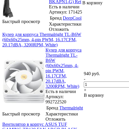
BKAPN1-G) Ret
В корзину
Есть в наличии
Артикул: 171425
Бренд
DeepCool
Быстрый просмотр
Характеристики
Отложить
Кулер для корпуса Thermalright TL-B6W
(60x60x25mm, 4-pin PWM, 16.17CFM,
20.17dBA, 3200RPM, White)
Кулер для корпуса
Thermalright TL-
B6W
(60x60x25mm, 4-
pin PWM,
940
руб.
16.17CFM,
-
20.17dBA,
3200RPM, White)
+
Есть в наличии
В корзину
Артикул:
992722520
Бренд
Thermalright
Быстрый просмотр
Характеристики
Отложить
Вентилятор в корпус ASUS TUF