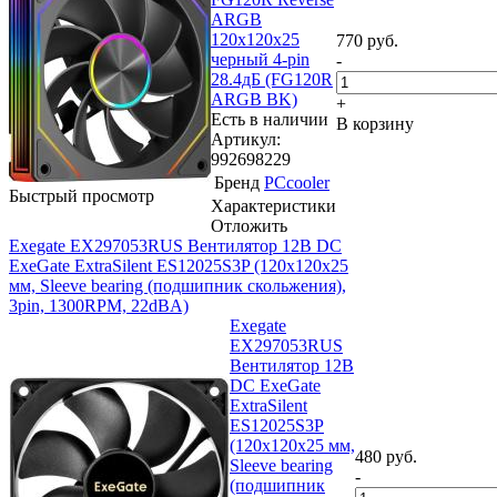
ARGB
120х120x25
770
руб.
черный 4-pin
-
28.4дБ (FG120R
ARGB BK)
+
Есть в наличии
В корзину
Артикул:
992698229
Бренд
PCcooler
Быстрый просмотр
Характеристики
Отложить
Exegate EX297053RUS Вентилятор 12В DC
ExeGate ExtraSilent ES12025S3P (120x120x25
мм, Sleeve bearing (подшипник скольжения),
3pin, 1300RPM, 22dBA)
Exegate
EX297053RUS
Вентилятор 12В
DC ExeGate
ExtraSilent
ES12025S3P
(120x120x25 мм,
480
руб.
Sleeve bearing
-
(подшипник