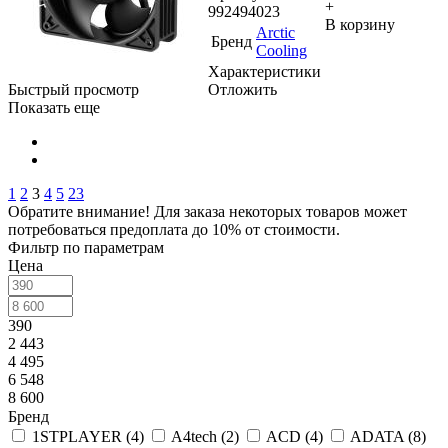
+
992494023
В корзину
Arctic
Бренд
Cooling
Характеристики
Быстрый просмотр
Отложить
Показать еще
1
2
3
4
5
23
Обратите внимание! Для заказа некоторых товаров может
потребоваться предоплата до 10% от стоимости.
Фильтр по параметрам
Цена
390
2 443
4 495
6 548
8 600
Бренд
1STPLAYER (
4
)
A4tech (
2
)
ACD (
4
)
ADATA (
8
)