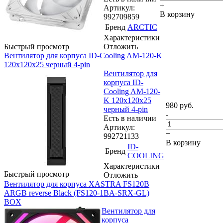
+
Артикул:
В корзину
992709859
Бренд
ARCTIC
Характеристики
Быстрый просмотр
Отложить
Вентилятор для корпуса ID-Cooling AM-120-K
120х120x25 черный 4-pin
Вентилятор для
корпуса ID-
Cooling AM-120-
K 120х120x25
980
руб.
черный 4-pin
-
Есть в наличии
Артикул:
+
992721133
В корзину
ID-
Бренд
COOLING
Характеристики
Быстрый просмотр
Отложить
Вентилятор для корпуса XASTRA FS120B
ARGB reverse Black (FS120-1BA-SRX-GL)
BOX
Вентилятор для
корпуса