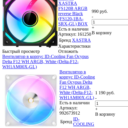
XASTRA
FS120B ARGB
990
руб.
reverse Black
-
(FS120-1BA-
SRX-GL) BOX
+
Есть в наличии
В корзину
Артикул: 161250
Бренд
XASTRA
Характеристики
Быстрый просмотр
Отложить
Вентилятор в корпус ID-Cooling Fan Ocypus
Delta F12 WH ARGB, White (Delta-F12-
WH1AM00X-GL)
Вентилятор в
корпус ID-Cooling
Fan Ocypus Delta
F12 WH ARGB,
White (Delta-F12-
1 190
руб.
WH1AM00X-GL)
-
Есть в наличии
Артикул:
+
992673912
В корзину
ID-
Бренд
COOLING