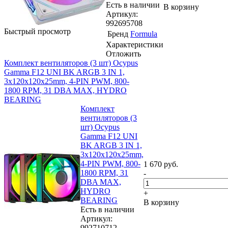
Есть в наличии
В корзину
Артикул:
992695708
Быстрый просмотр
Бренд
Formula
Характеристики
Отложить
Комплект вентиляторов (3 шт) Ocypus
Gamma F12 UNI BK ARGB 3 IN 1,
3x120x120x25mm, 4-PIN PWM, 800-
1800 RPM, 31 DBA MAX, HYDRO
BEARING
Комплект
вентиляторов (3
шт) Ocypus
Gamma F12 UNI
BK ARGB 3 IN 1,
3x120x120x25mm,
4-PIN PWM, 800-
1 670
руб.
1800 RPM, 31
-
DBA MAX,
HYDRO
+
BEARING
В корзину
Есть в наличии
Артикул:
992710712