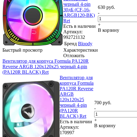
черный 4-pin
630
руб.
30дБ (CF-16-
-
ARGB120-BK)
Ret
+
Есть в наличии
В корзину
Артикул:
992721132
Бренд
Bloody
Быстрый просмотр
Характеристики
Отложить
Вентилятор для корпуса Formula PA120R
Reverse ARGB 120х120x25 черный 4-pin
(PA120R BLACK) Ret
Вентилятор для
корпуса Formula
PA120R Reverse
ARGB
120х120x25
700
руб.
черный 4-pin
-
(PA120R
BLACK) Ret
+
Есть в наличии
В корзину
Артикул:
170997