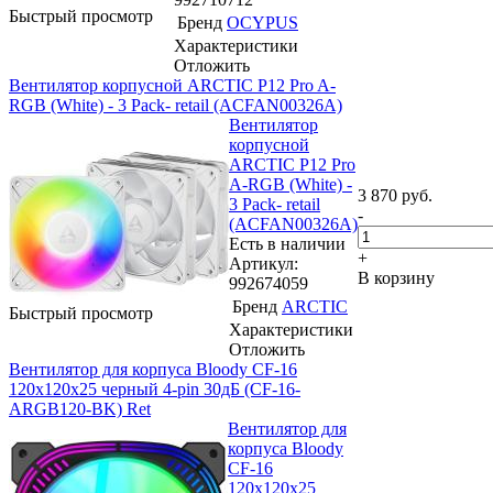
Быстрый просмотр
Бренд
OCYPUS
Характеристики
Отложить
Вентилятор корпусной ARCTIC P12 Pro A-
RGB (White) - 3 Pack- retail (ACFAN00326A)
Вентилятор
корпусной
ARCTIC P12 Pro
A-RGB (White) -
3 870
руб.
3 Pack- retail
-
(ACFAN00326A)
Есть в наличии
+
Артикул:
В корзину
992674059
Бренд
ARCTIC
Быстрый просмотр
Характеристики
Отложить
Вентилятор для корпуса Bloody CF-16
120х120x25 черный 4-pin 30дБ (CF-16-
ARGB120-BK) Ret
Вентилятор для
корпуса Bloody
CF-16
120х120x25