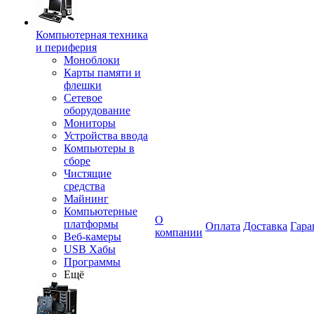
Компьютерная техника
и периферия
Моноблоки
Карты памяти и
флешки
Сетевое
оборудование
Мониторы
Устройства ввода
Компьютеры в
сборе
Чистящие
средства
Майнинг
Компьютерные
О
платформы
Оплата
Доставка
Гара
компании
Веб-камеры
USB Хабы
Программы
Ещё