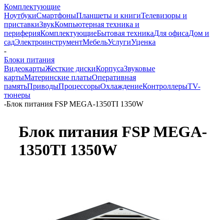
Комплектующие
Ноутбуки
Смартфоны
Планшеты и книги
Телевизоры и
приставки
Звук
Компьютерная техника и
периферия
Комплектующие
Бытовая техника
Для офиса
Дом и
сад
Электроинструмент
Мебель
Услуги
Уценка
-
Блоки питания
Видеокарты
Жесткие диски
Корпуса
Звуковые
карты
Материнские платы
Оперативная
память
Приводы
Процессоры
Охлаждение
Контроллеры
TV-
тюнеры
-
Блок питания FSP MEGA-1350TI 1350W
Блок питания FSP MEGA-
1350TI 1350W