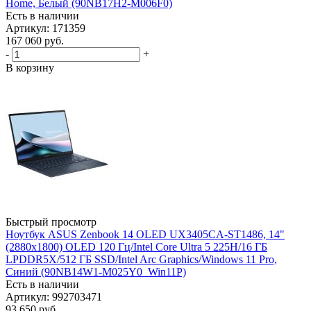
Home, Белый (90NB17H2-M006F0)
Есть в наличии
Артикул: 171359
167 060
руб.
-
+
В корзину
Быстрый просмотр
Ноутбук ASUS Zenbook 14 OLED UX3405CA-ST1486, 14"
(2880x1800) OLED 120 Гц/Intel Core Ultra 5 225H/16 ГБ
LPDDR5X/512 ГБ SSD/Intel Arc Graphics/Windows 11 Pro,
Синий (90NB14W1-M025Y0_Win11P)
Есть в наличии
Артикул: 992703471
93 650
руб.