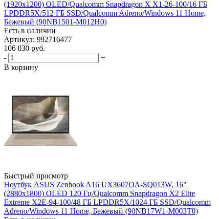
(1920x1200) OLED/Qualcomm Snapdragon X X1-26-100/16 ГБ
LPDDR5X/512 ГБ SSD/Qualcomm Adreno/Windows 11 Home,
Бежевый (90NB1501-M012H0)
Есть в наличии
Артикул: 992716477
106 030
руб.
-
+
В корзину
Быстрый просмотр
Ноутбук ASUS Zenbook A16 UX3607OA-SQ013W, 16"
(2880x1800) OLED 120 Гц/Qualcomm Snapdragon X2 Elite
Extreme X2E-94-100/48 ГБ LPDDR5X/1024 ГБ SSD/Qualcomm
Adreno/Windows 11 Home, Бежевый (90NB17W1-M003T0)