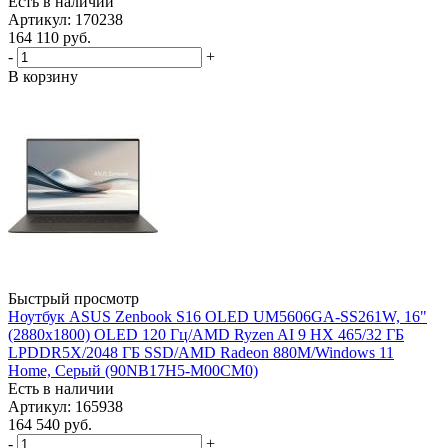
Есть в наличии
Артикул: 170238
164 110
руб.
-
+
В корзину
Быстрый просмотр
Ноутбук ASUS Zenbook S16 OLED UM5606GA-SS261W, 16"
(2880x1800) OLED 120 Гц/AMD Ryzen AI 9 HX 465/32 ГБ
LPDDR5X/2048 ГБ SSD/AMD Radeon 880M/Windows 11
Home, Серый (90NB17H5-M00CM0)
Есть в наличии
Артикул: 165938
164 540
руб.
-
+