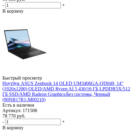
-
+
В корзину
Быстрый просмотр
Ноутбук ASUS Zenbook 14 OLED UM3406GA-QD049, 14"
(1920x1200) OLED/AMD Ryzen AI 5 430/16 ГБ LPDDR5X/512
ГБ SSD/AMD Radeon Graphics/Без системы, Черный
(90NB17R1-M00210)
Есть в наличии
Артикул: 171508
78 770
руб.
-
+
В корзину