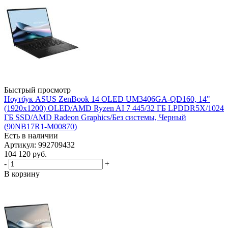
Быстрый просмотр
Ноутбук ASUS ZenBook 14 OLED UM3406GA-QD160, 14"
(1920x1200) OLED/AMD Ryzen AI 7 445/32 ГБ LPDDR5X/1024
ГБ SSD/AMD Radeon Graphics/Без системы, Черный
(90NB17R1-M00870)
Есть в наличии
Артикул: 992709432
104 120
руб.
-
+
В корзину