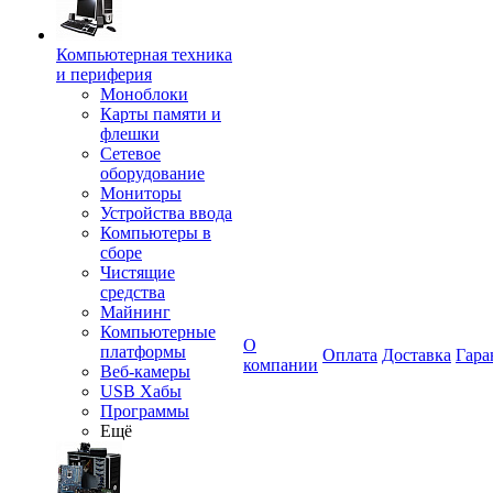
Компьютерная техника
и периферия
Моноблоки
Карты памяти и
флешки
Сетевое
оборудование
Мониторы
Устройства ввода
Компьютеры в
сборе
Чистящие
средства
Майнинг
Компьютерные
О
платформы
Оплата
Доставка
Гара
компании
Веб-камеры
USB Хабы
Программы
Ещё