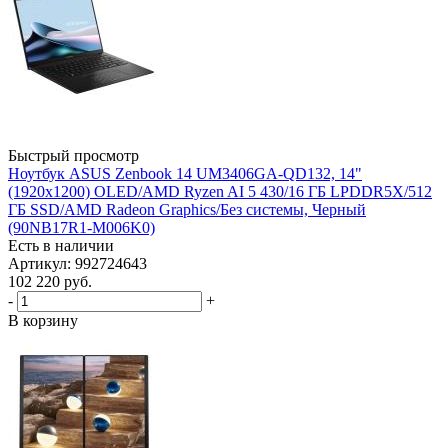
Быстрый просмотр
Ноутбук ASUS Zenbook 14 UM3406GA-QD132, 14"
(1920x1200) OLED/AMD Ryzen AI 5 430/16 ГБ LPDDR5X/512
ГБ SSD/AMD Radeon Graphics/Без системы, Черный
(90NB17R1-M006K0)
Есть в наличии
Артикул: 992724643
102 220
руб.
-
+
В корзину