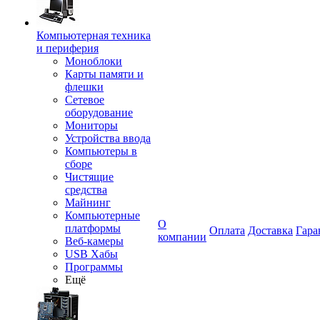
Компьютерная техника
и периферия
Моноблоки
Карты памяти и
флешки
Сетевое
оборудование
Мониторы
Устройства ввода
Компьютеры в
сборе
Чистящие
средства
Майнинг
Компьютерные
О
платформы
Оплата
Доставка
Гара
компании
Веб-камеры
USB Хабы
Программы
Ещё