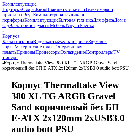
Комплектующие
Ноутбуки
Смартфоны
Планшеты и книги
Телевизоры и
приставки
Звук
Компьютерная техника и
периферия
Комплектующие
Бытовая техника
Для офиса
Дом и
сад
Электроинструмент
Мебель
Услуги
Уценка
-
Корпуса
Блоки питания
Видеокарты
Жесткие диски
Звуковые
карты
Материнские платы
Оперативная
память
Приводы
Процессоры
Охлаждение
Контроллеры
TV-
тюнеры
-
Корпус Thermaltake View 380 XL TG ARGB Gravel Sand
коричневый без БП E-ATX 2x120mm 2xUSB3.0 audio bott PSU
Корпус Thermaltake View
380 XL TG ARGB Gravel
Sand коричневый без БП
E-ATX 2x120mm 2xUSB3.0
audio bott PSU